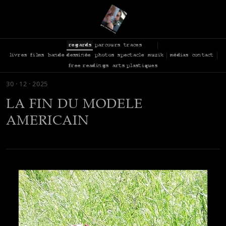
regards
parcours
traces
livres
films
bande dessinée
photos
spectacle
muzik
médias
contact
free readings
arts plastiques
30 · 12 · 2025
LA FIN DU MODELE
AMERICAIN