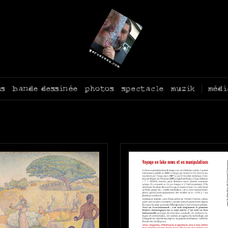
ms
bande dessinée
photos
spectacle
muzik
médi