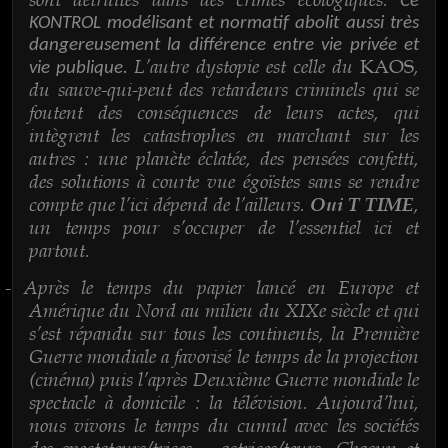
Ce
KONTROL modélisant et normatif abolit aussi très
dangereusement la différence entre vie privée et
L’autre dystopie est celle du
,
KAOS
vie publique.
du sauve-qui-peut des retardeurs criminels qui se
foutent des conséquences de leurs actes, qui
intègrent les catastrophes en marchant sur les
autres : une planète éclatée, des pensées confetti,
des solutions à courte vue égoïstes sans se rendre
compte que l’ici dépend de l’ailleurs.
,
Oui T TIME
un temps pour s’occuper de l’essentiel ici et
partout.
Après le temps du papier lancé en Europe et
-
Amérique du Nord au milieu du XIXe siècle et qui
s’est répandu sur tous les continents, la Première
Guerre mondiale a favorisé le temps de la projection
(cinéma) puis l’après Deuxième Guerre mondiale le
spectacle à domicile : la télévision. Aujourd’hui,
nous vivons le temps du cumul avec les sociétés
des spectateurs/trices – actrices/teurs. Chacun et