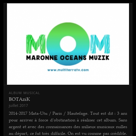
ALBUM MUSICAL
BOTAziK
juillet 2017
2014-2017 Mata-Utu / Paris / Hautefage. Tout est dit : 3 ans
pour arriver à force d'obstination à réaliser cet album. Sans
argent et avec des connaissances des milieux musicaux nulles
au départ, ce fut très difficile. On est vu comme pas crédible.