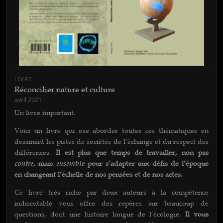
LIVRE
Réconcilier nature et culture
avril 2021
Un livre important.
Voici un livre qui ose aborder toutes ces thématiques en
dessinant les pistes de sociétés de l’échange et du respect des
différences.
Il est plus que temps de travailler, non pas
contre
, mais
ensemble
pour s’adapter aux défis de l’époque
en changeant l’échelle de nos pensées et de nos actes.
Ce livre très riche par deux auteurs à la compétence
indiscutable vous offre des repères sur beaucoup de
questions, dont une histoire longue de l’écologie.
Il vous