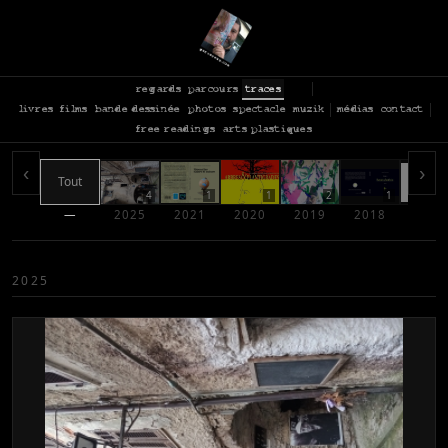
regards
parcours
traces
livres
films
bande dessinée
photos
spectacle
muzik
médias
contact
free readings
arts plastiques
‹
›
Tout
4
1
1
2
1
—
2025
2021
2020
2019
2018
2017
2025