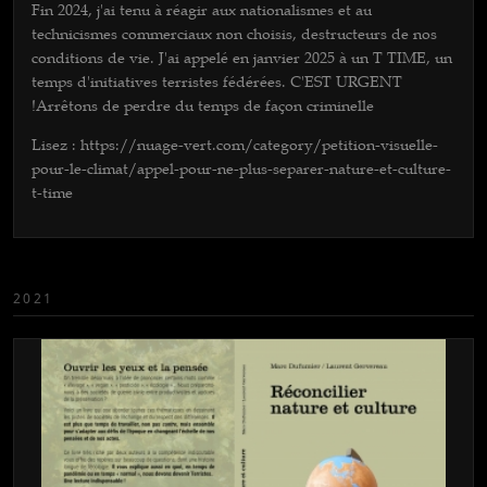
Fin 2024, j'ai tenu à réagir aux nationalismes et au
technicismes commerciaux non choisis, destructeurs de nos
conditions de vie. J'ai appelé en janvier 2025 à un T TIME, un
temps d'initiatives terristes fédérées. C'EST URGENT
!Arrêtons de perdre du temps de façon criminelle
Lisez : https://nuage-vert.com/category/petition-visuelle-
pour-le-climat/appel-pour-ne-plus-separer-nature-et-culture-
t-time
2021