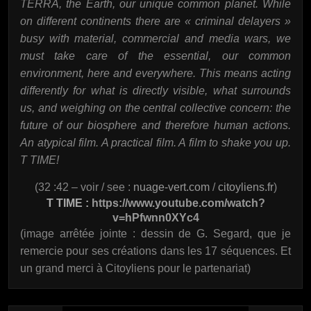
TERRA, the Earth, our unique common planet. While
on different continents there are « criminal delayers »
busy with material, commercial and media wars, we
must take care of the essential, our common
environment, here and everywhere. This means acting
differently for what is directly visible, what surrounds
us, and weighing on the central collective concern: the
future of our biosphere and therefore human actions.
An atypical film. A practical film. A film to shake you up.
T TIME!
(32 :42 – voir / see :
nuage-vert.com
/
citoyliens.fr
)
T TIME :
https://www.youtube.com/watch?
v=hPfwnn0XYc4
(image arrêtée jointe : dessin de G. Segard, que je
remercie pour ses créations dans les 17 séquences. Et
un grand merci à Citoyliens pour le partenariat)