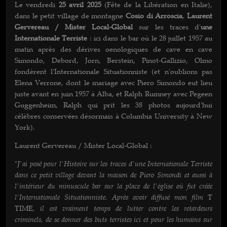
Le vendredi
25 avril 2025
(Fête de la Libération en Italie),
dans le petit village de montagne
Cosio di Arroscia
,
Laurent
Gervereau / Mister Local-Global
sur les traces d'
une
Internationale Terriste
: ici dans le bar où le 28 juillet 1957 au
matin après des dérives oenologiques de cave en cave
Simondo, Debord, Jorn, Berstein, Pinot-Gallizio, Olmo
fondèrent l'Internationale Situationniste (et n'oublions pas
Elena Verrone, dont le mariage avec Piero Simondo eut lieu
juste avant en juin 1957 à Alba, et Ralph Rumney avec Pegeen
Guggenheim, Ralph qui prit les 38 photos aujourd'hui
célèbres conservées désormais à Columbia University à New
York).
Laurent Gervereau / Mister Local-Global :
J'ai posé pour l'Histoire sur les traces d'une Internationale Terriste
"
dans ce petit village devant la maison de Piero Simondi et aussi à
l'intérieur du minuscule bar sur la place de l'église où fut créée
l'Internationale Situationniste. Après avoir diffusé mon film
T
, il est vraiment temps de lutter contre les retardeurs
TIME
criminels, de se donner des buts terristes ici et pour les humains sur