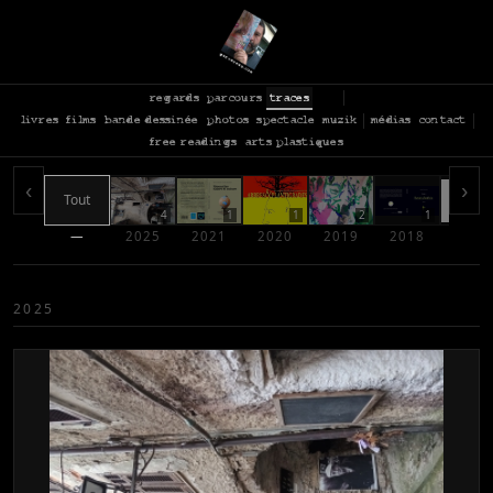
regards
parcours
traces
livres
films
bande dessinée
photos
spectacle
muzik
médias
contact
free readings
arts plastiques
‹
›
Tout
4
1
1
2
1
—
2025
2021
2020
2019
2018
2017
2025