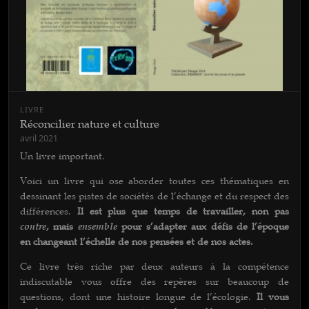
LIVRE
Réconcilier nature et culture
avril 2021
Un livre important.
Voici un livre qui ose aborder toutes ces thématiques en
dessinant les pistes de sociétés de l’échange et du respect des
différences.
Il est plus que temps de travailler, non pas
contre
, mais
ensemble
pour s’adapter aux défis de l’époque
en changeant l’échelle de nos pensées et de nos actes.
Ce livre très riche par deux auteurs à la compétence
indiscutable vous offre des repères sur beaucoup de
questions, dont une histoire longue de l’écologie.
Il vous