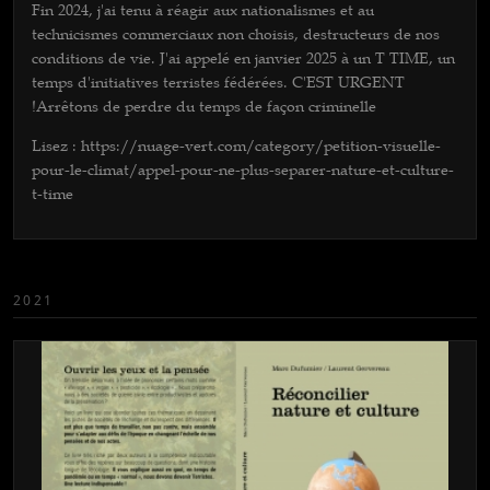
Fin 2024, j'ai tenu à réagir aux nationalismes et au
technicismes commerciaux non choisis, destructeurs de nos
conditions de vie. J'ai appelé en janvier 2025 à un T TIME, un
temps d'initiatives terristes fédérées. C'EST URGENT
!Arrêtons de perdre du temps de façon criminelle
Lisez : https://nuage-vert.com/category/petition-visuelle-
pour-le-climat/appel-pour-ne-plus-separer-nature-et-culture-
t-time
2021