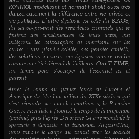
Ce
KONTROL modélisant et normatif abolit aussi très
dangereusement la différence entre vie privée et
L’autre dystopie est celle du
,
KAOS
vie publique.
du sauve-qui-peut des retardeurs criminels qui se
foutent des conséquences de leurs actes, qui
intègrent les catastrophes en marchant sur les
autres : une planète éclatée, des pensées confetti,
des solutions à courte vue égoïstes sans se rendre
compte que l’ici dépend de l’ailleurs.
,
Oui T TIME
un temps pour s’occuper de l’essentiel ici et
partout.
Après le temps du papier lancé en Europe et
-
Amérique du Nord au milieu du XIXe siècle et qui
s’est répandu sur tous les continents, la Première
Guerre mondiale a favorisé le temps de la projection
(cinéma) puis l’après Deuxième Guerre mondiale le
spectacle à domicile : la télévision. Aujourd’hui,
nous vivons le temps du cumul avec les sociétés
des spectateurs/trices – actrices/teurs. Chacun et