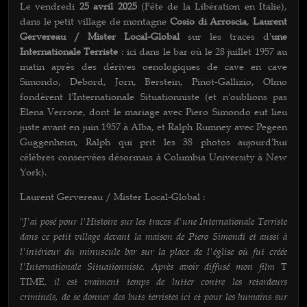
Le vendredi
25 avril 2025
(Fête de la Libération en Italie),
dans le petit village de montagne
Cosio di Arroscia
,
Laurent
Gervereau / Mister Local-Global
sur les traces d'
une
Internationale Terriste
: ici dans le bar où le 28 juillet 1957 au
matin après des dérives oenologiques de cave en cave
Simondo, Debord, Jorn, Berstein, Pinot-Gallizio, Olmo
fondèrent l'Internationale Situationniste (et n'oublions pas
Elena Verrone, dont le mariage avec Piero Simondo eut lieu
juste avant en juin 1957 à Alba, et Ralph Rumney avec Pegeen
Guggenheim, Ralph qui prit les 38 photos aujourd'hui
célèbres conservées désormais à Columbia University à New
York).
Laurent Gervereau / Mister Local-Global :
J'ai posé pour l'Histoire sur les traces d'une Internationale Terriste
"
dans ce petit village devant la maison de Piero Simondi et aussi à
l'intérieur du minuscule bar sur la place de l'église où fut créée
l'Internationale Situationniste. Après avoir diffusé mon film
T
, il est vraiment temps de lutter contre les retardeurs
TIME
criminels, de se donner des buts terristes ici et pour les humains sur