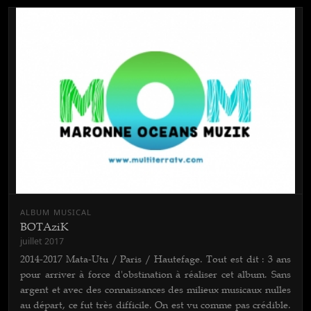
ALBUM MUSICAL
BOTAziK
juillet 2017
2014-2017 Mata-Utu / Paris / Hautefage. Tout est dit : 3 ans
pour arriver à force d'obstination à réaliser cet album. Sans
argent et avec des connaissances des milieux musicaux nulles
au départ, ce fut très difficile. On est vu comme pas crédible.