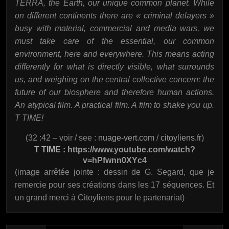
TERRA, the Earth, our unique common planet. While
on different continents there are « criminal delayers »
busy with material, commercial and media wars, we
must take care of the essential, our common
environment, here and everywhere. This means acting
differently for what is directly visible, what surrounds
us, and weighing on the central collective concern: the
future of our biosphere and therefore human actions.
An atypical film. A practical film. A film to shake you up.
T TIME!
(32 :42 – voir / see :
nuage-vert.com
/
citoyliens.fr
)
T TIME :
https://www.youtube.com/watch?
v=hPfwnn0XYc4
(image arrêtée jointe : dessin de G. Segard, que je
remercie pour ses créations dans les 17 séquences. Et
un grand merci à Citoyliens pour le partenariat)