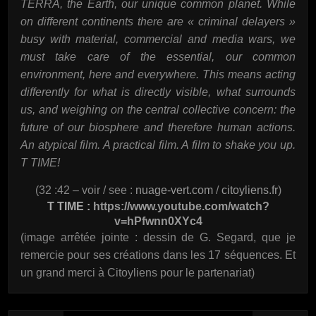
TERRA, the Earth, our unique common planet. While
on different continents there are « criminal delayers »
busy with material, commercial and media wars, we
must take care of the essential, our common
environment, here and everywhere. This means acting
differently for what is directly visible, what surrounds
us, and weighing on the central collective concern: the
future of our biosphere and therefore human actions.
An atypical film. A practical film. A film to shake you up.
T TIME!
(32 :42 – voir / see :
nuage-vert.com
/
citoyliens.fr
)
T TIME :
https://www.youtube.com/watch?
v=hPfwnn0XYc4
(image arrêtée jointe : dessin de G. Segard, que je
remercie pour ses créations dans les 17 séquences. Et
un grand merci à Citoyliens pour le partenariat)