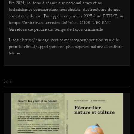
Fin 2024, j'ai tenu à réagir aux nationalismes et au
technicismes commerciaux non choisis, destructeurs de nos
conditions de vie. J'ai appelé en janvier 2025 à un T TIME, un
temps d'initiatives terristes fédérées. C'EST URGENT
!Arrêtons de perdre du temps de façon criminelle
Lisez : https://nuage-vert.com/category/petition-visuelle-
pour-le-climat/appel-pour-ne-plus-separer-nature-et-culture-
t-time
2021