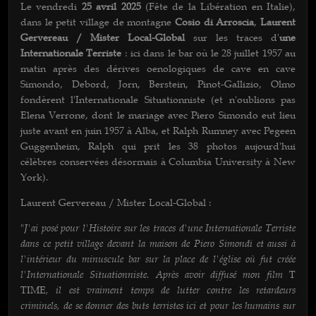
Le vendredi
25 avril 2025
(Fête de la Libération en Italie),
dans le petit village de montagne
Cosio di Arroscia
,
Laurent
Gervereau / Mister Local-Global
sur les traces d'
une
Internationale Terriste
: ici dans le bar où le 28 juillet 1957 au
matin après des dérives oenologiques de cave en cave
Simondo, Debord, Jorn, Berstein, Pinot-Gallizio, Olmo
fondèrent l'Internationale Situationniste (et n'oublions pas
Elena Verrone, dont le mariage avec Piero Simondo eut lieu
juste avant en juin 1957 à Alba, et Ralph Rumney avec Pegeen
Guggenheim, Ralph qui prit les 38 photos aujourd'hui
célèbres conservées désormais à Columbia University à New
York).
Laurent Gervereau / Mister Local-Global :
J'ai posé pour l'Histoire sur les traces d'une Internationale Terriste
"
dans ce petit village devant la maison de Piero Simondi et aussi à
l'intérieur du minuscule bar sur la place de l'église où fut créée
l'Internationale Situationniste. Après avoir diffusé mon film
T
, il est vraiment temps de lutter contre les retardeurs
TIME
criminels, de se donner des buts terristes ici et pour les humains sur