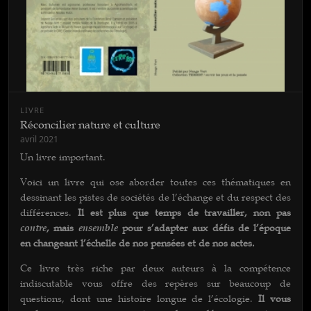
LIVRE
Réconcilier nature et culture
avril 2021
Un livre important.
Voici un livre qui ose aborder toutes ces thématiques en
dessinant les pistes de sociétés de l’échange et du respect des
différences.
Il est plus que temps de travailler, non pas
contre
, mais
ensemble
pour s’adapter aux défis de l’époque
en changeant l’échelle de nos pensées et de nos actes.
Ce livre très riche par deux auteurs à la compétence
indiscutable vous offre des repères sur beaucoup de
questions, dont une histoire longue de l’écologie.
Il vous