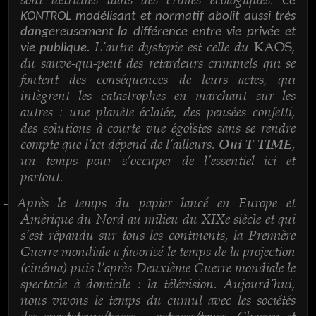
Ce
KONTROL modélisant et normatif abolit aussi très
dangereusement la différence entre vie privée et
L’autre dystopie est celle du
,
KAOS
vie publique.
du sauve-qui-peut des retardeurs criminels qui se
foutent des conséquences de leurs actes, qui
intègrent les catastrophes en marchant sur les
autres : une planète éclatée, des pensées confetti,
des solutions à courte vue égoïstes sans se rendre
compte que l’ici dépend de l’ailleurs.
,
Oui T TIME
un temps pour s’occuper de l’essentiel ici et
partout.
Après le temps du papier lancé en Europe et
-
Amérique du Nord au milieu du XIXe siècle et qui
s’est répandu sur tous les continents, la Première
Guerre mondiale a favorisé le temps de la projection
(cinéma) puis l’après Deuxième Guerre mondiale le
spectacle à domicile : la télévision. Aujourd’hui,
nous vivons le temps du cumul avec les sociétés
des spectateurs/trices – actrices/teurs. Chacun et