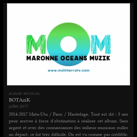
ALBUM MUSICAL
BOTAziK
juillet 2017
2014-2017 Mata-Utu / Paris / Hautefage. Tout est dit : 3 ans
pour arriver à force d'obstination à réaliser cet album. Sans
argent et avec des connaissances des milieux musicaux nulles
au départ, ce fut très difficile. On est vu comme pas crédible.