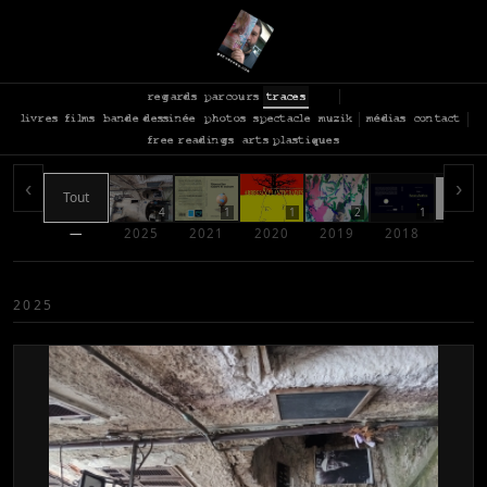
regards
parcours
traces
livres
films
bande dessinée
photos
spectacle
muzik
médias
contact
free readings
arts plastiques
‹
›
Tout
4
1
1
2
1
—
2025
2021
2020
2019
2018
2017
2025