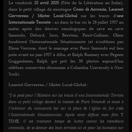
Le vendredi
25 avril 2025
(Fête de la Libération en Italie),
dans le petit village de montagne
Cosio di Arroscia
,
Laurent
Gervereau / Mister Local-Global
sur les traces d'
une
Internationale Terriste
: ici dans le bar où le 28 juillet 1957 au
matin après des dérives oenologiques de cave en cave
Simondo, Debord, Jorn, Berstein, Pinot-Gallizio, Olmo
fondèrent l'Internationale Situationniste (et n'oublions pas
Elena Verrone, dont le mariage avec Piero Simondo eut lieu
juste avant en juin 1957 à Alba, et Ralph Rumney avec Pegeen
Guggenheim, Ralph qui prit les 38 photos aujourd'hui
célèbres conservées désormais à Columbia University à New
York).
Laurent Gervereau / Mister Local-Global :
J'ai posé pour l'Histoire sur les traces d'une Internationale Terriste
"
dans ce petit village devant la maison de Piero Simondi et aussi à
l'intérieur du minuscule bar sur la place de l'église où fut créée
l'Internationale Situationniste. Après avoir diffusé mon film
T
, il est vraiment temps de lutter contre les retardeurs
TIME
criminels, de se donner des buts terristes ici et pour les humains sur