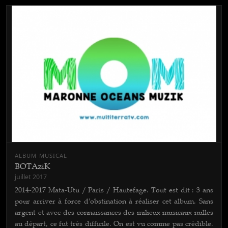
ALBUM MUSICAL
BOTAziK
juillet 2017
2014-2017 Mata-Utu / Paris / Hautefage. Tout est dit : 3 ans
pour arriver à force d'obstination à réaliser cet album. Sans
argent et avec des connaissances des milieux musicaux nulles
au départ, ce fut très difficile. On est vu comme pas crédible.