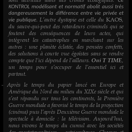
Ce
KONTROL modélisant et normatif abolit aussi très
dangereusement la différence entre vie privée et
L’autre dystopie est celle du
,
KAOS
vie publique.
du sauve-qui-peut des retardeurs criminels qui se
foutent des conséquences de leurs actes, qui
intègrent les catastrophes en marchant sur les
autres : une planète éclatée, des pensées confetti,
des solutions à courte vue égoïstes sans se rendre
compte que l’ici dépend de l’ailleurs.
,
Oui T TIME
un temps pour s’occuper de l’essentiel ici et
partout.
Après le temps du papier lancé en Europe et
-
Amérique du Nord au milieu du XIXe siècle et qui
s’est répandu sur tous les continents, la Première
Guerre mondiale a favorisé le temps de la projection
(cinéma) puis l’après Deuxième Guerre mondiale le
spectacle à domicile : la télévision. Aujourd’hui,
nous vivons le temps du cumul avec les sociétés
des spectateurs/trices – actrices/teurs. Chacun et