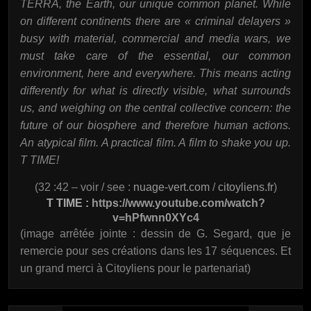
TERRA, the Earth, our unique common planet. While
on different continents there are « criminal delayers »
busy with material, commercial and media wars, we
must take care of the essential, our common
environment, here and everywhere. This means acting
differently for what is directly visible, what surrounds
us, and weighing on the central collective concern: the
future of our biosphere and therefore human actions.
An atypical film. A practical film. A film to shake you up.
T TIME!
(32 :42 – voir / see :
nuage-vert.com
/
citoyliens.fr
)
T TIME :
https://www.youtube.com/watch?
v=hPfwnn0XYc4
(image arrêtée jointe : dessin de G. Segard, que je
remercie pour ses créations dans les 17 séquences. Et
un grand merci à Citoyliens pour le partenariat)