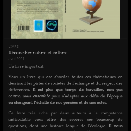
LIVRE
Réconcilier nature et culture
avril 2021
Un livre important.
Voici un livre qui ose aborder toutes ces thématiques en
dessinant les pistes de sociétés de l’échange et du respect des
différences.
Il est plus que temps de travailler, non pas
contre
, mais
ensemble
pour s’adapter aux défis de l’époque
en changeant l’échelle de nos pensées et de nos actes.
Ce livre très riche par deux auteurs à la compétence
indiscutable vous offre des repères sur beaucoup de
questions, dont une histoire longue de l’écologie.
Il vous