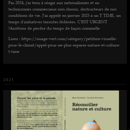
Fin 2024, j'ai tenu à réagir aux nationalismes et au
technicismes commerciaux non choisis, destructeurs de nos
conditions de vie. J'ai appelé en janvier 2025 à un T TIME, un
temps d'initiatives terristes fédérées. C'EST URGENT
!Arrêtons de perdre du temps de façon criminelle
Lisez : https://nuage-vert.com/category/petition-visuelle-
pour-le-climat/appel-pour-ne-plus-separer-nature-et-culture-
t-time
2021