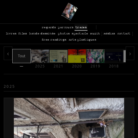
regards
parcours
traces
livres
films
bande dessinée
photos
spectacle
muzik
médias
contact
free readings
arts plastiques
‹
›
Tout
4
1
1
2
1
—
2025
2021
2020
2019
2018
2017
2025