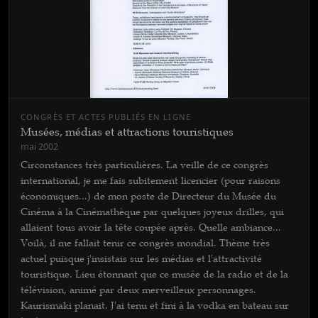
CONGRÈS ET ACTES PUBLIÉS EN LIGNE
Musées, médias et attractions touristiques
mai 2002
Circonstances très particulières. La veille de ce congrès
international, je me fais subitement licencier (pour raisons
économiques...) de mon poste de Directeur du Musée du
Cinéma à la Cinémathèque par quelques joyeux drilles, qui
allaient tous avoir la tête coupée après. Quelle ambiance...
Voilà, il me fallait tenir ce congrès mondial. Thème très
actuel puisque j'insistais sur les médias et l'attractivité
touristique. Lieu étonnant que ce musée de la radio et de la
télévision, animé par deux merveilleux personnages.
Kaurismaki planait. J'ai tenu et fini à la vodka en bateau sur