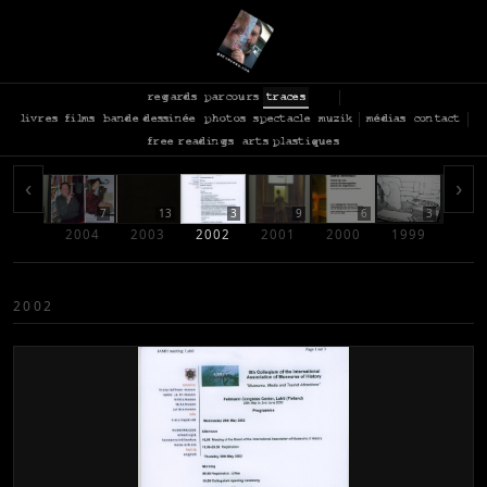
regards
parcours
traces
livres
films
bande dessinée
photos
spectacle
muzik
médias
contact
free readings
arts plastiques
‹
›
6
7
13
3
9
6
3
2005
2004
2003
2002
2001
2000
1999
199
2002