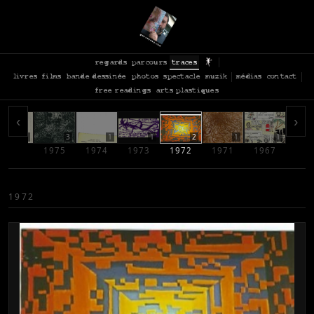
regards
parcours
traces
livres
films
bande dessinée
photos
spectacle
muzik
médias
contact
free readings
arts plastiques
‹
›
3
3
1
1
2
1
1
1976
1975
1974
1973
1972
1971
1967
1972