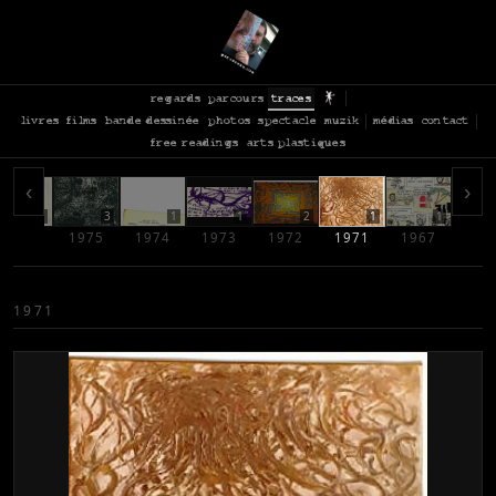
regards
parcours
traces
livres
films
bande dessinée
photos
spectacle
muzik
médias
contact
free readings
arts plastiques
‹
›
3
3
1
1
2
1
1
1976
1975
1974
1973
1972
1971
1967
1971