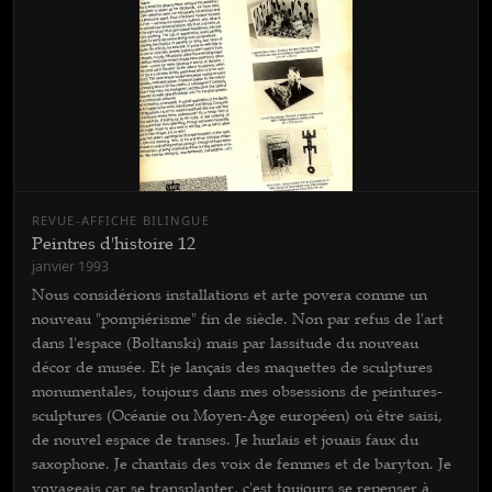
REVUE-AFFICHE BILINGUE
Peintres d'histoire 12
janvier 1993
Nous considérions installations et arte povera comme un
nouveau "pompiérisme" fin de siècle. Non par refus de l'art
dans l'espace (Boltanski) mais par lassitude du nouveau
décor de musée. Et je lançais des maquettes de sculptures
monumentales, toujours dans mes obsessions de peintures-
sculptures (Océanie ou Moyen-Age européen) où être saisi,
de nouvel espace de transes. Je hurlais et jouais faux du
saxophone. Je chantais des voix de femmes et de baryton. Je
voyageais car se transplanter, c'est toujours se repenser à