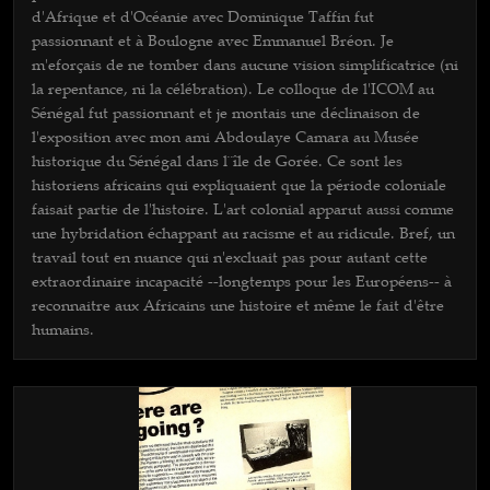
d'Afrique et d'Océanie avec Dominique Taffin fut
passionnant et à Boulogne avec Emmanuel Bréon. Je
m'eforçais de ne tomber dans aucune vision simplificatrice (ni
la repentance, ni la célébration). Le colloque de l'ICOM au
Sénégal fut passionnant et je montais une déclinaison de
l'exposition avec mon ami Abdoulaye Camara au Musée
historique du Sénégal dans l¨île de Gorée. Ce sont les
historiens africains qui expliquaient que la période coloniale
faisait partie de l'histoire. L'art colonial apparut aussi comme
une hybridation échappant au racisme et au ridicule. Bref, un
travail tout en nuance qui n'excluait pas pour autant cette
extraordinaire incapacité --longtemps pour les Européens-- à
reconnaitre aux Africains une histoire et même le fait d'être
humains.