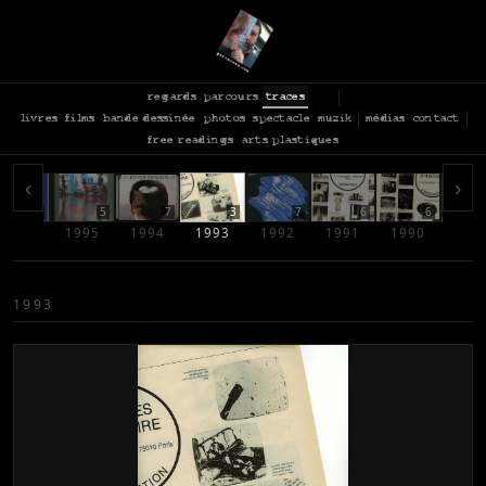
regards
parcours
traces
livres
films
bande dessinée
photos
spectacle
muzik
médias
contact
free readings
arts plastiques
‹
›
13
5
7
3
7
6
6
1996
1995
1994
1993
1992
1991
1990
198
1993