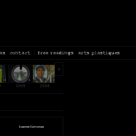
as
contact
free readings
arts plastiques
›
14
6
8
6
5
6
0
2009
2008
2007
2006
2005