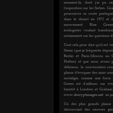
moment-là, dont j'ai pu r
l'exposition sur les Sixties. G
poursuivre sa route poétique
dans le désert en 1972 et d
mouvement Blue Gr
écologistes voulant transfor
notamment sur les questions d
Tout cela pour dire qu'il est v
Stanic (que je fréquente depuis
Berlin et Paris-Moscou au
Hulten) et que nous avons 
délicieux, la conversation rou
plaisir d'évoquer des amis co
nostalgie, comme une force 
Green est d'ailleurs sur
ww
bientôt à Londres et Graham
www.decryptimages.net
en ja
Un des plus grands plaisir
découvrant des oeuvres gén