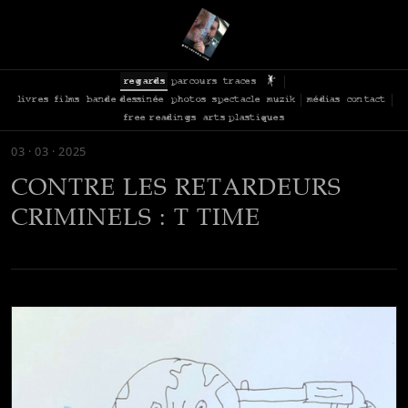
regards
parcours
traces
livres
films
bande dessinée
photos
spectacle
muzik
médias
contact
free readings
arts plastiques
03 · 03 · 2025
CONTRE LES RETARDEURS
CRIMINELS : T TIME