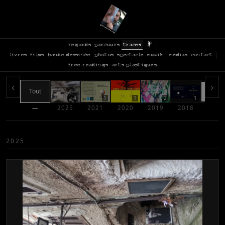
regards
parcours
traces
livres
films
bande dessinée
photos
spectacle
muzik
médias
contact
free readings
arts plastiques
‹
›
Tout
4
1
1
2
1
—
2025
2021
2020
2019
2018
2017
2025