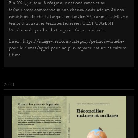
Fin 2024, j'ai tenu à réagir aux nationalismes et au
technicismes commerciaux non choisis, destructeurs de nos
conditions de vie. J'ai appelé en janvier 2025 à un T TIME, un
temps d'initiatives terristes fédérées. C'EST URGENT
!Arrêtons de perdre du temps de façon criminelle
Lisez : https://nuage-vert.com/category/petition-visuelle-
pour-le-climat/appel-pour-ne-plus-separer-nature-et-culture-
t-time
2021