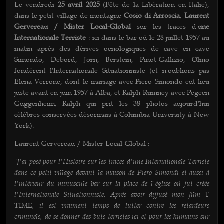
Le vendredi
25 avril 2025
(Fête de la Libération en Italie),
dans le petit village de montagne
Cosio di Arroscia
,
Laurent
Gervereau / Mister Local-Global
sur les traces d'
une
Internationale Terriste
: ici dans le bar où le 28 juillet 1957 au
matin après des dérives oenologiques de cave en cave
Simondo, Debord, Jorn, Berstein, Pinot-Gallizio, Olmo
fondèrent l'Internationale Situationniste (et n'oublions pas
Elena Verrone, dont le mariage avec Piero Simondo eut lieu
juste avant en juin 1957 à Alba, et Ralph Rumney avec Pegeen
Guggenheim, Ralph qui prit les 38 photos aujourd'hui
célèbres conservées désormais à Columbia University à New
York).
Laurent Gervereau / Mister Local-Global :
J'ai posé pour l'Histoire sur les traces d'une Internationale Terriste
"
dans ce petit village devant la maison de Piero Simondi et aussi à
l'intérieur du minuscule bar sur la place de l'église où fut créée
l'Internationale Situationniste. Après avoir diffusé mon film
T
, il est vraiment temps de lutter contre les retardeurs
TIME
criminels, de se donner des buts terristes ici et pour les humains sur