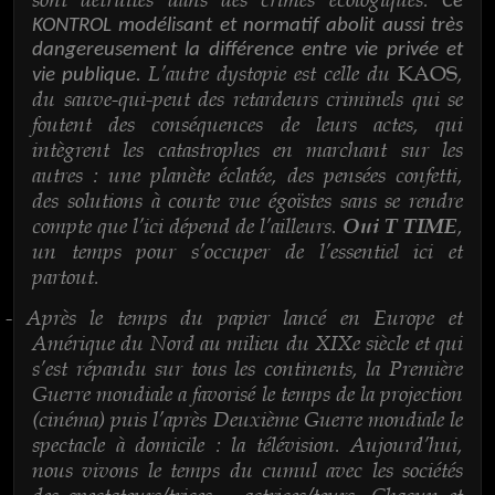
Ce
KONTROL modélisant et normatif abolit aussi très
dangereusement la différence entre vie privée et
L’autre dystopie est celle du
,
KAOS
vie publique.
du sauve-qui-peut des retardeurs criminels qui se
foutent des conséquences de leurs actes, qui
intègrent les catastrophes en marchant sur les
autres : une planète éclatée, des pensées confetti,
des solutions à courte vue égoïstes sans se rendre
compte que l’ici dépend de l’ailleurs.
,
Oui T TIME
un temps pour s’occuper de l’essentiel ici et
partout.
Après le temps du papier lancé en Europe et
-
Amérique du Nord au milieu du XIXe siècle et qui
s’est répandu sur tous les continents, la Première
Guerre mondiale a favorisé le temps de la projection
(cinéma) puis l’après Deuxième Guerre mondiale le
spectacle à domicile : la télévision. Aujourd’hui,
nous vivons le temps du cumul avec les sociétés
des spectateurs/trices – actrices/teurs. Chacun et