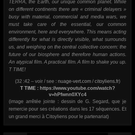
TERRA, the Earth, our unique common planet. While
on different continents there are « criminal delayers »
busy with material, commercial and media wars, we
must take care of the essential, our common
environment, here and everywhere. This means acting
differently for what is directly visible, what surrounds
us, and weighing on the central collective concern: the
future of our biosphere and therefore human actions.
An atypical film. A practical film. A film to shake you up.
T TIME!
(32 :42 – voir / see :
nuage-vert.com
/
citoyliens.fr
)
T TIME :
https://www.youtube.com/watch?
v=hPfwnn0XYc4
(image arrêtée jointe : dessin de G. Segard, que je
remercie pour ses créations dans les 17 séquences. Et
un grand merci à Citoyliens pour le partenariat)