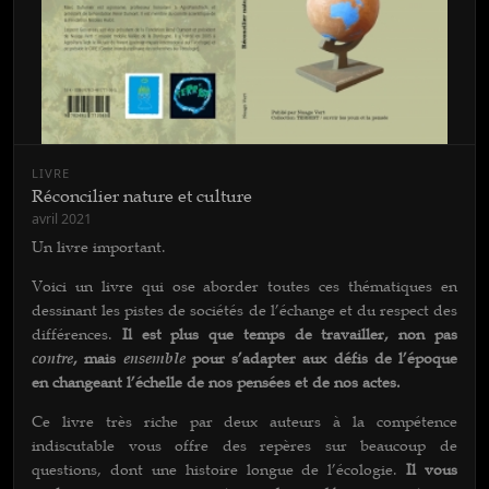
LIVRE
Réconcilier nature et culture
avril 2021
Un livre important.
Voici un livre qui ose aborder toutes ces thématiques en
dessinant les pistes de sociétés de l’échange et du respect des
différences.
Il est plus que temps de travailler, non pas
contre
, mais
ensemble
pour s’adapter aux défis de l’époque
en changeant l’échelle de nos pensées et de nos actes.
Ce livre très riche par deux auteurs à la compétence
indiscutable vous offre des repères sur beaucoup de
questions, dont une histoire longue de l’écologie.
Il vous