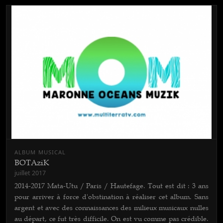
ALBUM MUSICAL
BOTAziK
juillet 2017
2014-2017 Mata-Utu / Paris / Hautefage. Tout est dit : 3 ans
pour arriver à force d'obstination à réaliser cet album. Sans
argent et avec des connaissances des milieux musicaux nulles
au départ, ce fut très difficile. On est vu comme pas crédible.