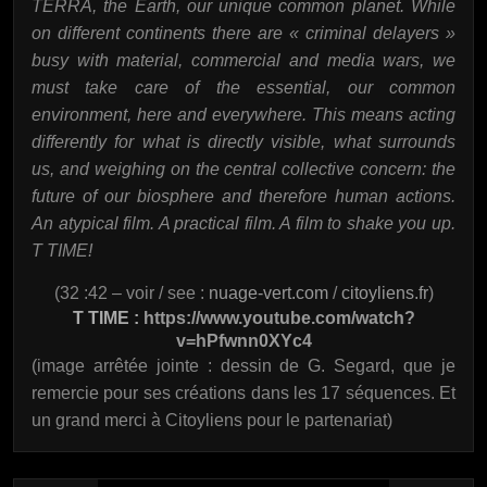
TERRA, the Earth, our unique common planet. While
on different continents there are « criminal delayers »
busy with material, commercial and media wars, we
must take care of the essential, our common
environment, here and everywhere. This means acting
differently for what is directly visible, what surrounds
us, and weighing on the central collective concern: the
future of our biosphere and therefore human actions.
An atypical film. A practical film. A film to shake you up.
T TIME!
(32 :42 – voir / see :
nuage-vert.com
/
citoyliens.fr
)
T TIME :
https://www.youtube.com/watch?
v=hPfwnn0XYc4
(image arrêtée jointe : dessin de G. Segard, que je
remercie pour ses créations dans les 17 séquences. Et
un grand merci à Citoyliens pour le partenariat)