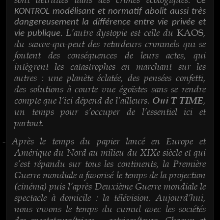
Ce
KONTROL modélisant et normatif abolit aussi très
dangereusement la différence entre vie privée et
L’autre dystopie est celle du
,
KAOS
vie publique.
du sauve-qui-peut des retardeurs criminels qui se
foutent des conséquences de leurs actes, qui
intègrent les catastrophes en marchant sur les
autres : une planète éclatée, des pensées confetti,
des solutions à courte vue égoïstes sans se rendre
compte que l’ici dépend de l’ailleurs.
,
Oui T TIME
un temps pour s’occuper de l’essentiel ici et
partout.
Après le temps du papier lancé en Europe et
-
Amérique du Nord au milieu du XIXe siècle et qui
s’est répandu sur tous les continents, la Première
Guerre mondiale a favorisé le temps de la projection
(cinéma) puis l’après Deuxième Guerre mondiale le
spectacle à domicile : la télévision. Aujourd’hui,
nous vivons le temps du cumul avec les sociétés
des spectateurs/trices – actrices/teurs. Chacun et