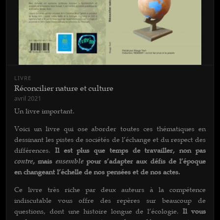
LIVRE
Réconcilier nature et culture
avril 2021
Un livre important.
Voici un livre qui ose aborder toutes ces thématiques en
dessinant les pistes de sociétés de l’échange et du respect des
différences.
Il est plus que temps de travailler, non pas
contre
, mais
ensemble
pour s’adapter aux défis de l’époque
en changeant l’échelle de nos pensées et de nos actes.
Ce livre très riche par deux auteurs à la compétence
indiscutable vous offre des repères sur beaucoup de
questions, dont une histoire longue de l’écologie.
Il vous