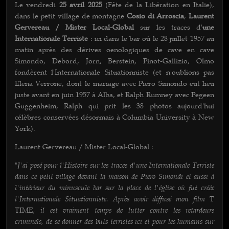
Le vendredi
25 avril 2025
(Fête de la Libération en Italie),
dans le petit village de montagne
Cosio di Arroscia
,
Laurent
Gervereau / Mister Local-Global
sur les traces d'
une
Internationale Terriste
: ici dans le bar où le 28 juillet 1957 au
matin après des dérives oenologiques de cave en cave
Simondo, Debord, Jorn, Berstein, Pinot-Gallizio, Olmo
fondèrent l'Internationale Situationniste (et n'oublions pas
Elena Verrone, dont le mariage avec Piero Simondo eut lieu
juste avant en juin 1957 à Alba, et Ralph Rumney avec Pegeen
Guggenheim, Ralph qui prit les 38 photos aujourd'hui
célèbres conservées désormais à Columbia University à New
York).
Laurent Gervereau / Mister Local-Global :
J'ai posé pour l'Histoire sur les traces d'une Internationale Terriste
"
dans ce petit village devant la maison de Piero Simondi et aussi à
l'intérieur du minuscule bar sur la place de l'église où fut créée
l'Internationale Situationniste. Après avoir diffusé mon film
T
, il est vraiment temps de lutter contre les retardeurs
TIME
criminels, de se donner des buts terristes ici et pour les humains sur