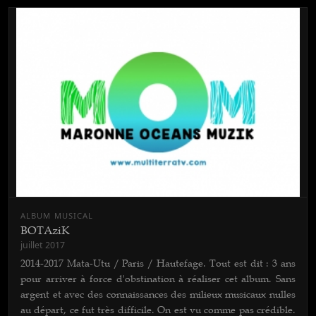
ALBUM MUSICAL
BOTAziK
juillet 2017
2014-2017 Mata-Utu / Paris / Hautefage. Tout est dit : 3 ans
pour arriver à force d'obstination à réaliser cet album. Sans
argent et avec des connaissances des milieux musicaux nulles
au départ, ce fut très difficile. On est vu comme pas crédible.