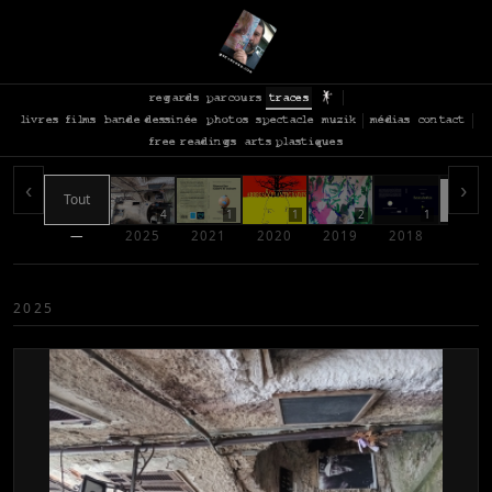
regards
parcours
traces
livres
films
bande dessinée
photos
spectacle
muzik
médias
contact
free readings
arts plastiques
‹
›
Tout
4
1
1
2
1
—
2025
2021
2020
2019
2018
2017
2025