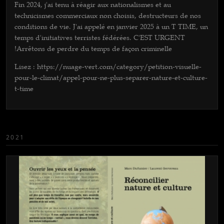
Fin 2024, j'ai tenu à réagir aux nationalismes et au
technicismes commerciaux non choisis, destructeurs de nos
conditions de vie. J'ai appelé en janvier 2025 à un T TIME, un
temps d'initiatives terristes fédérées. C'EST URGENT
!Arrêtons de perdre du temps de façon criminelle
Lisez : https://nuage-vert.com/category/petition-visuelle-
pour-le-climat/appel-pour-ne-plus-separer-nature-et-culture-
t-time
2021