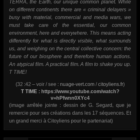
TERRA, the Earth, our unique common planet. While
on different continents there are « criminal delayers »
busy with material, commercial and media wars, we
must take care of the essential, our common
environment, here and everywhere. This means acting
differently for what is directly visible, what surrounds
us, and weighing on the central collective concern: the
future of our biosphere and therefore human actions.
An atypical film. A practical film. A film to shake you up.
T TIME!
(32 :42 – voir / see :
nuage-vert.com
/
citoyliens.fr
)
T TIME :
https://www.youtube.com/watch?
v=hPfwnn0XYc4
(image arrêtée jointe : dessin de G. Segard, que je
remercie pour ses créations dans les 17 séquences. Et
un grand merci à Citoyliens pour le partenariat)