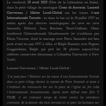
Le vendredi
25 avril 2025
(Fête de la Libération en Italie),
dans le petit village de montagne
Cosio di Arroscia
,
Laurent
Gervereau / Mister Local-Global
sur les traces d'
une
Internationale Terriste
: ici dans le bar où le 28 juillet 1957 au
matin après des dérives oenologiques de cave en cave
Simondo, Debord, Jorn, Berstein, Pinot-Gallizio, Olmo
fondèrent l'Internationale Situationniste (et n'oublions pas
Elena Verrone, dont le mariage avec Piero Simondo eut lieu
juste avant en juin 1957 à Alba, et Ralph Rumney avec Pegeen
Guggenheim, Ralph qui prit les 38 photos aujourd'hui
célèbres conservées désormais à Columbia University à New
York).
Laurent Gervereau / Mister Local-Global :
J'ai posé pour l'Histoire sur les traces d'une Internationale Terriste
"
dans ce petit village devant la maison de Piero Simondi et aussi à
l'intérieur du minuscule bar sur la place de l'église où fut créée
l'Internationale Situationniste. Après avoir diffusé mon film
T
, il est vraiment temps de lutter contre les retardeurs
TIME
criminels, de se donner des buts terristes ici et pour les humains sur