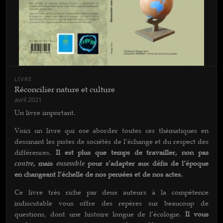
LIVRE
Réconcilier nature et culture
avril 2021
Un livre important.
Voici un livre qui ose aborder toutes ces thématiques en
dessinant les pistes de sociétés de l’échange et du respect des
différences.
Il est plus que temps de travailler, non pas
contre
, mais
ensemble
pour s’adapter aux défis de l’époque
en changeant l’échelle de nos pensées et de nos actes.
Ce livre très riche par deux auteurs à la compétence
indiscutable vous offre des repères sur beaucoup de
questions, dont une histoire longue de l’écologie.
Il vous