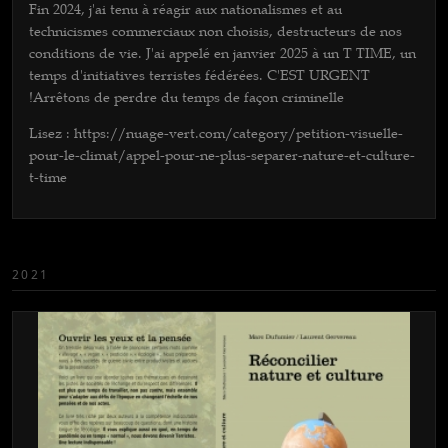
Fin 2024, j'ai tenu à réagir aux nationalismes et au
technicismes commerciaux non choisis, destructeurs de nos
conditions de vie. J'ai appelé en janvier 2025 à un T TIME, un
temps d'initiatives terristes fédérées. C'EST URGENT
!Arrêtons de perdre du temps de façon criminelle
Lisez : https://nuage-vert.com/category/petition-visuelle-
pour-le-climat/appel-pour-ne-plus-separer-nature-et-culture-
t-time
2021