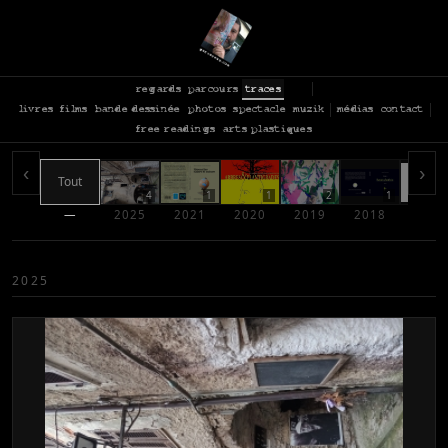
regards
parcours
traces
livres
films
bande dessinée
photos
spectacle
muzik
médias
contact
free readings
arts plastiques
‹
›
Tout
4
1
1
2
1
—
2025
2021
2020
2019
2018
2017
2025