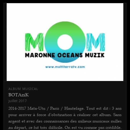
ALBUM MUSICAL
BOTAziK
juillet 2017
2014-2017 Mata-Utu / Paris / Hautefage. Tout est dit : 3 ans
pour arriver à force d'obstination à réaliser cet album. Sans
argent et avec des connaissances des milieux musicaux nulles
au départ, ce fut très difficile. On est vu comme pas crédible.