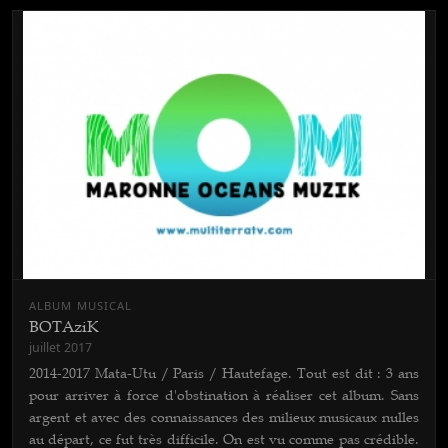
ALBUM MUSICAL
BOTAziK
juillet 2017
2014-2017 Mata-Utu / Paris / Hautefage. Tout est dit : 3 ans
pour arriver à force d'obstination à réaliser cet album. Sans
argent et avec des connaissances des milieux musicaux nulles
au départ, ce fut très difficile. On est vu comme pas crédible.