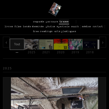
regards
parcours
traces
livres
films
bande dessinée
photos
spectacle
muzik
médias
contact
free readings
arts plastiques
‹
›
Tout
4
1
1
2
1
—
2025
2021
2020
2019
2018
2017
2025