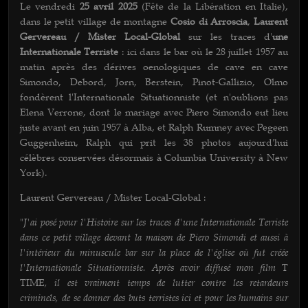
Le vendredi
25 avril 2025
(Fête de la Libération en Italie),
dans le petit village de montagne
Cosio di Arroscia
,
Laurent
Gervereau / Mister Local-Global
sur les traces d'
une
Internationale Terriste
: ici dans le bar où le 28 juillet 1957 au
matin après des dérives oenologiques de cave en cave
Simondo, Debord, Jorn, Berstein, Pinot-Gallizio, Olmo
fondèrent l'Internationale Situationniste (et n'oublions pas
Elena Verrone, dont le mariage avec Piero Simondo eut lieu
juste avant en juin 1957 à Alba, et Ralph Rumney avec Pegeen
Guggenheim, Ralph qui prit les 38 photos aujourd'hui
célèbres conservées désormais à Columbia University à New
York).
Laurent Gervereau / Mister Local-Global :
J'ai posé pour l'Histoire sur les traces d'une Internationale Terriste
"
dans ce petit village devant la maison de Piero Simondi et aussi à
l'intérieur du minuscule bar sur la place de l'église où fut créée
l'Internationale Situationniste. Après avoir diffusé mon film
T
, il est vraiment temps de lutter contre les retardeurs
TIME
criminels, de se donner des buts terristes ici et pour les humains sur