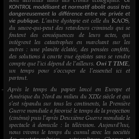
Ce
KONTROL modélisant et normatif abolit aussi très
dangereusement la différence entre vie privée et
L’autre dystopie est celle du
,
KAOS
vie publique.
du sauve-qui-peut des retardeurs criminels qui se
foutent des conséquences de leurs actes, qui
intègrent les catastrophes en marchant sur les
autres : une planète éclatée, des pensées confetti,
des solutions à courte vue égoïstes sans se rendre
compte que l’ici dépend de l’ailleurs.
,
Oui T TIME
un temps pour s’occuper de l’essentiel ici et
partout.
Après le temps du papier lancé en Europe et
-
Amérique du Nord au milieu du XIXe siècle et qui
s’est répandu sur tous les continents, la Première
Guerre mondiale a favorisé le temps de la projection
(cinéma) puis l’après Deuxième Guerre mondiale le
spectacle à domicile : la télévision. Aujourd’hui,
nous vivons le temps du cumul avec les sociétés
des spectateurs/trices – actrices/teurs. Chacun et