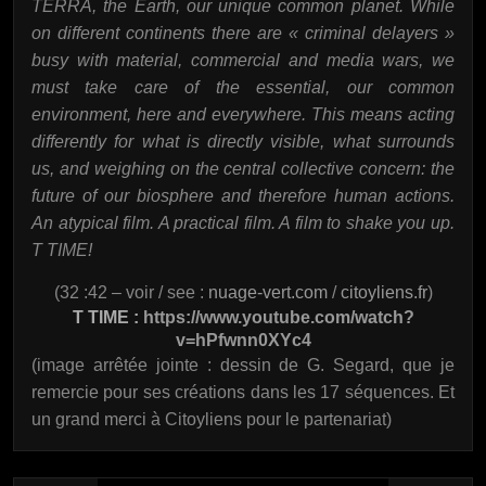
TERRA, the Earth, our unique common planet. While
on different continents there are « criminal delayers »
busy with material, commercial and media wars, we
must take care of the essential, our common
environment, here and everywhere. This means acting
differently for what is directly visible, what surrounds
us, and weighing on the central collective concern: the
future of our biosphere and therefore human actions.
An atypical film. A practical film. A film to shake you up.
T TIME!
(32 :42 – voir / see :
nuage-vert.com
/
citoyliens.fr
)
T TIME :
https://www.youtube.com/watch?
v=hPfwnn0XYc4
(image arrêtée jointe : dessin de G. Segard, que je
remercie pour ses créations dans les 17 séquences. Et
un grand merci à Citoyliens pour le partenariat)