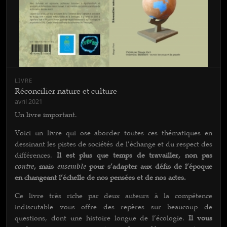
LIVRE
Réconcilier nature et culture
avril 2021
Un livre important.
Voici un livre qui ose aborder toutes ces thématiques en
dessinant les pistes de sociétés de l’échange et du respect des
différences.
Il est plus que temps de travailler, non pas
contre
, mais
ensemble
pour s’adapter aux défis de l’époque
en changeant l’échelle de nos pensées et de nos actes.
Ce livre très riche par deux auteurs à la compétence
indiscutable vous offre des repères sur beaucoup de
questions, dont une histoire longue de l’écologie.
Il vous