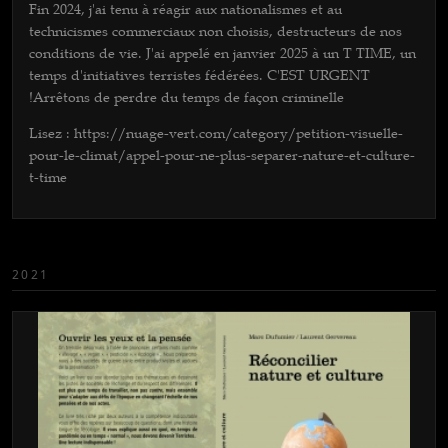
Fin 2024, j'ai tenu à réagir aux nationalismes et au
technicismes commerciaux non choisis, destructeurs de nos
conditions de vie. J'ai appelé en janvier 2025 à un T TIME, un
temps d'initiatives terristes fédérées. C'EST URGENT
!Arrêtons de perdre du temps de façon criminelle
Lisez : https://nuage-vert.com/category/petition-visuelle-
pour-le-climat/appel-pour-ne-plus-separer-nature-et-culture-
t-time
2021