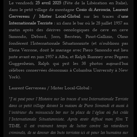
Le vendredi
25 avril 2025
(Fête de la Libération en Italie),
dans le petit village de montagne
Cosio di Arroscia
,
Laurent
Gervereau / Mister Local-Global
sur les traces d'
une
Internationale Terriste
: ici dans le bar où le 28 juillet 1957 au
matin après des dérives oenologiques de cave en cave
Simondo, Debord, Jorn, Berstein, Pinot-Gallizio, Olmo
fondèrent l'Internationale Situationniste (et n'oublions pas
Elena Verrone, dont le mariage avec Piero Simondo eut lieu
juste avant en juin 1957 à Alba, et Ralph Rumney avec Pegeen
Guggenheim, Ralph qui prit les 38 photos aujourd'hui
célèbres conservées désormais à Columbia University à New
York).
Laurent Gervereau / Mister Local-Global :
J'ai posé pour l'Histoire sur les traces d'une Internationale Terriste
"
dans ce petit village devant la maison de Piero Simondi et aussi à
l'intérieur du minuscule bar sur la place de l'église où fut créée
l'Internationale Situationniste. Après avoir diffusé mon film
T
, il est vraiment temps de lutter contre les retardeurs
TIME
criminels, de se donner des buts terristes ici et pour les humains sur