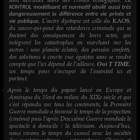
Ce
KONTROL modélisant et normatif abolit aussi très
dangereusement la différence entre vie privée et
L’autre dystopie est celle du
,
KAOS
vie publique.
du sauve-qui-peut des retardeurs criminels qui se
foutent des conséquences de leurs actes, qui
intègrent les catastrophes en marchant sur les
autres : une planète éclatée, des pensées confetti,
des solutions à courte vue égoïstes sans se rendre
compte que l’ici dépend de l’ailleurs.
,
Oui T TIME
un temps pour s’occuper de l’essentiel ici et
partout.
Après le temps du papier lancé en Europe et
-
Amérique du Nord au milieu du XIXe siècle et qui
s’est répandu sur tous les continents, la Première
Guerre mondiale a favorisé le temps de la projection
(cinéma) puis l’après Deuxième Guerre mondiale le
spectacle à domicile : la télévision. Aujourd’hui,
nous vivons le temps du cumul avec les sociétés
des spectateurs/trices – actrices/teurs. Chacun et