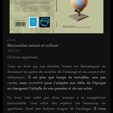
LIVRE
Réconcilier nature et culture
avril 2021
Un livre important.
Voici un livre qui ose aborder toutes ces thématiques en
dessinant les pistes de sociétés de l’échange et du respect des
différences.
Il est plus que temps de travailler, non pas
contre
, mais
ensemble
pour s’adapter aux défis de l’époque
en changeant l’échelle de nos pensées et de nos actes.
Ce livre très riche par deux auteurs à la compétence
indiscutable vous offre des repères sur beaucoup de
questions, dont une histoire longue de l’écologie.
Il vous