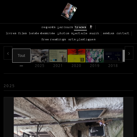
regards
parcours
traces
livres
films
bande dessinée
photos
spectacle
muzik
médias
contact
free readings
arts plastiques
‹
›
Tout
4
1
1
2
1
—
2025
2021
2020
2019
2018
2017
2025