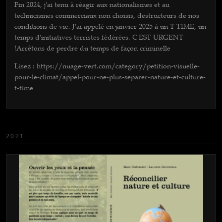
Fin 2024, j'ai tenu à réagir aux nationalismes et au
technicismes commerciaux non choisis, destructeurs de nos
conditions de vie. J'ai appelé en janvier 2025 à un T TIME, un
temps d'initiatives terristes fédérées. C'EST URGENT
!Arrêtons de perdre du temps de façon criminelle
Lisez : https://nuage-vert.com/category/petition-visuelle-
pour-le-climat/appel-pour-ne-plus-separer-nature-et-culture-
t-time
2021