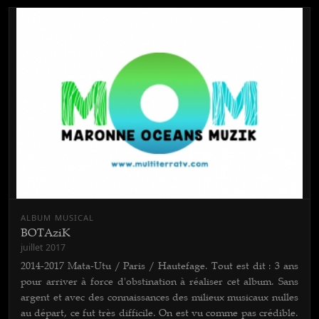
ALBUM MUSICAL
BOTAziK
juillet 2017
2014-2017 Mata-Utu / Paris / Hautefage. Tout est dit : 3 ans
pour arriver à force d'obstination à réaliser cet album. Sans
argent et avec des connaissances des milieux musicaux nulles
au départ, ce fut très difficile. On est vu comme pas crédible.