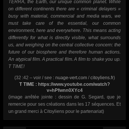
TERRA, the Earth, our unique common planet. While
on different continents there are « criminal delayers »
busy with material, commercial and media wars, we
must take care of the essential, our common
environment, here and everywhere. This means acting
differently for what is directly visible, what surrounds
us, and weighing on the central collective concern: the
future of our biosphere and therefore human actions.
An atypical film. A practical film. A film to shake you up.
T TIME!
(32 :42 – voir / see :
nuage-vert.com
/
citoyliens.fr
)
T TIME :
https://www.youtube.com/watch?
v=hPfwnn0XYc4
(image arrêtée jointe : dessin de G. Segard, que je
remercie pour ses créations dans les 17 séquences. Et
un grand merci à Citoyliens pour le partenariat)