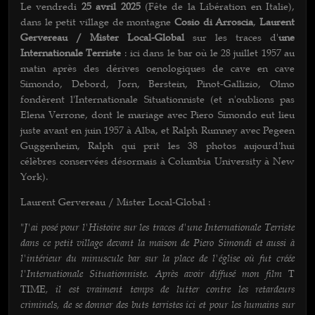
Le vendredi
25 avril 2025
(Fête de la Libération en Italie),
dans le petit village de montagne
Cosio di Arroscia
,
Laurent
Gervereau / Mister Local-Global
sur les traces d'
une
Internationale Terriste
: ici dans le bar où le 28 juillet 1957 au
matin après des dérives oenologiques de cave en cave
Simondo, Debord, Jorn, Berstein, Pinot-Gallizio, Olmo
fondèrent l'Internationale Situationniste (et n'oublions pas
Elena Verrone, dont le mariage avec Piero Simondo eut lieu
juste avant en juin 1957 à Alba, et Ralph Rumney avec Pegeen
Guggenheim, Ralph qui prit les 38 photos aujourd'hui
célèbres conservées désormais à Columbia University à New
York).
Laurent Gervereau / Mister Local-Global :
J'ai posé pour l'Histoire sur les traces d'une Internationale Terriste
"
dans ce petit village devant la maison de Piero Simondi et aussi à
l'intérieur du minuscule bar sur la place de l'église où fut créée
l'Internationale Situationniste. Après avoir diffusé mon film
T
, il est vraiment temps de lutter contre les retardeurs
TIME
criminels, de se donner des buts terristes ici et pour les humains sur