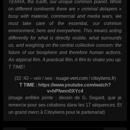
TERRA, the Earth, our unique common planet. While
on different continents there are « criminal delayers »
busy with material, commercial and media wars, we
must take care of the essential, our common
environment, here and everywhere. This means acting
differently for what is directly visible, what surrounds
us, and weighing on the central collective concern: the
future of our biosphere and therefore human actions.
An atypical film. A practical film. A film to shake you up.
T TIME!
(32 :42 – voir / see :
nuage-vert.com
/
citoyliens.fr
)
T TIME :
https://www.youtube.com/watch?
v=hPfwnn0XYc4
(image arrêtée jointe : dessin de G. Segard, que je
remercie pour ses créations dans les 17 séquences. Et
un grand merci à Citoyliens pour le partenariat)