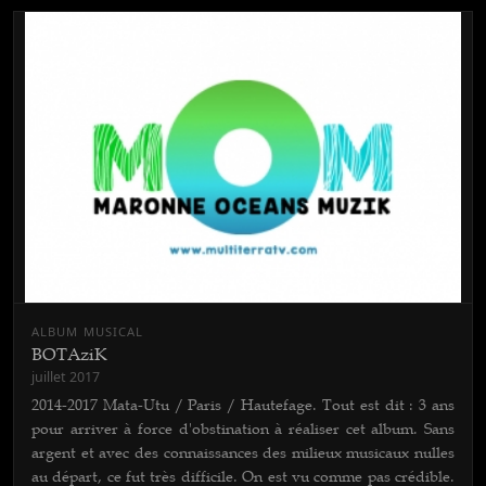
ALBUM MUSICAL
BOTAziK
juillet 2017
2014-2017 Mata-Utu / Paris / Hautefage. Tout est dit : 3 ans
pour arriver à force d'obstination à réaliser cet album. Sans
argent et avec des connaissances des milieux musicaux nulles
au départ, ce fut très difficile. On est vu comme pas crédible.