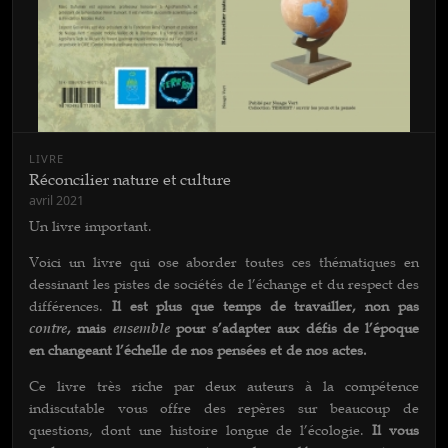
LIVRE
Réconcilier nature et culture
avril 2021
Un livre important.
Voici un livre qui ose aborder toutes ces thématiques en
dessinant les pistes de sociétés de l’échange et du respect des
différences.
Il est plus que temps de travailler, non pas
contre
, mais
ensemble
pour s’adapter aux défis de l’époque
en changeant l’échelle de nos pensées et de nos actes.
Ce livre très riche par deux auteurs à la compétence
indiscutable vous offre des repères sur beaucoup de
questions, dont une histoire longue de l’écologie.
Il vous