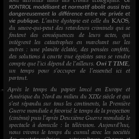
Ce
KONTROL modélisant et normatif abolit aussi très
dangereusement la différence entre vie privée et
L’autre dystopie est celle du
,
KAOS
vie publique.
du sauve-qui-peut des retardeurs criminels qui se
foutent des conséquences de leurs actes, qui
intègrent les catastrophes en marchant sur les
autres : une planète éclatée, des pensées confetti,
des solutions à courte vue égoïstes sans se rendre
compte que l’ici dépend de l’ailleurs.
,
Oui T TIME
un temps pour s’occuper de l’essentiel ici et
partout.
Après le temps du papier lancé en Europe et
-
Amérique du Nord au milieu du XIXe siècle et qui
s’est répandu sur tous les continents, la Première
Guerre mondiale a favorisé le temps de la projection
(cinéma) puis l’après Deuxième Guerre mondiale le
spectacle à domicile : la télévision. Aujourd’hui,
nous vivons le temps du cumul avec les sociétés
des spectateurs/trices – actrices/teurs. Chacun et