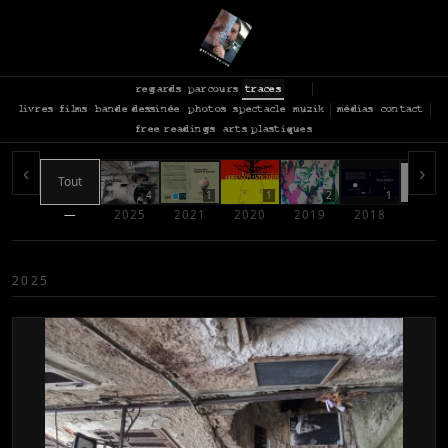
regards
parcours
traces
livres
films
bande dessinée
photos
spectacle
muzik
médias
contact
free readings
arts plastiques
‹
›
Tout
4
1
1
2
1
—
2025
2021
2020
2019
2018
2017
2025