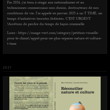
Fin 2024, j'ai tenu à réagir aux nationalismes et au
technicismes commerciaux non choisis, destructeurs de nos
conditions de vie. J'ai appelé en janvier 2025 à un T TIME, un
temps d'initiatives terristes fédérées. C'EST URGENT
!Arrêtons de perdre du temps de façon criminelle
Lisez : https://nuage-vert.com/category/petition-visuelle-
pour-le-climat/appel-pour-ne-plus-separer-nature-et-culture-
t-time
2021