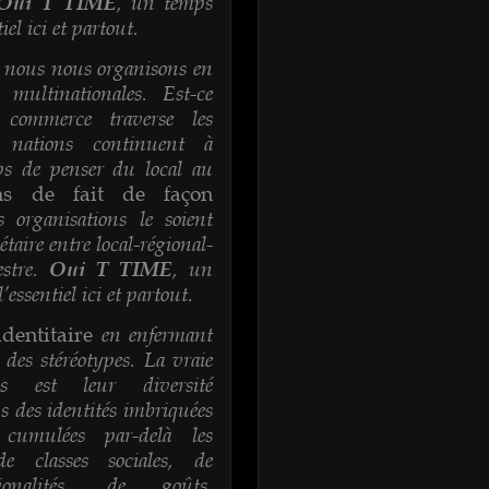
, un temps
Oui T TIME
el ici et partout.
 nous nous organisons en
 multinationales. Est-ce
 commerce traverse les
s nations continuent à
mps de penser du local au
ns de fait de façon
organisations le soient
taire entre local-régional-
estre.
, un
Oui T TIME
essentiel ici et partout.
en enfermant
identitaire
des stéréotypes. La vraie
s est leur diversité
s des identités imbriquées
 cumulées par-delà les
e classes sociales, de
onalités, de goûts,