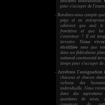
solutions individuelles.
pour s’occuper de l’essenti
Rendons-nous compte que
-
pays et en entreprises
cohérent que seul le
frontières et que le
s’entretuer ? Il est te
terrestre.
Nous vivo
sans que nos 
stratifiée
dans un fédéralisme plané
national-continental-terr
temps pour s’occuper de l’
-
Arrêtons l’assignation 
chacune et chacun dans 
richesse des humain
individuelle. Nous vivon
dans des aspirations
questions de sexes, d
croyances, de nati