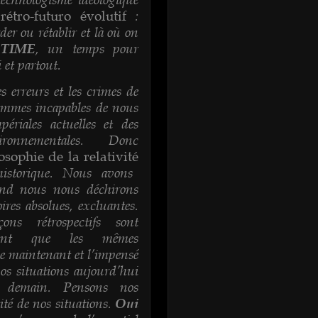
:
 rétro-futuro évolutif
der ou rétablir et là où on
, un temps pour
 TIME
i et partout.
s erreurs et les crimes de
ommes incapables de nous
ériales actuelles et des
vironnementales. Donc
osophie de la relativité
istorique. Nous avons
d nous nous déchirons
res absolues, excluantes.
ns rétrospectifs sont
autant que les mêmes
de maintenant et l’impensé
s situations aujourd’hui
s demain. Pensons nos
vité de nos situations.
Oui