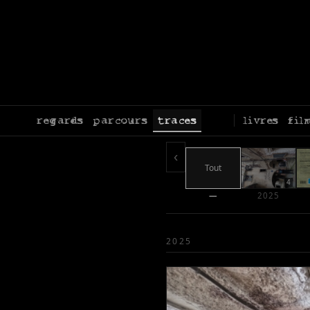
regards
parcours
traces
livres
fil
‹
Tout
4
—
2025
2025