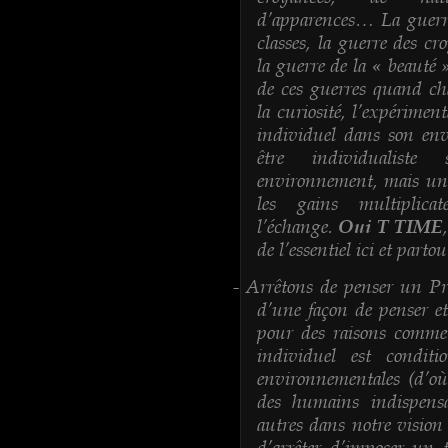
d’apparences… La guerre
classes, la guerre des cr
la guerre de la « beauté 
de ces guerres quand c
la curiosité, l’expériment
individuel dans son env
être individualist
environnement, mais un
les gains multipli
l’échange.
Oui T TIME
de l’essentiel ici et partou
Arrêtons de penser un Pro
-
d’une façon de penser e
pour des raisons commer
individuel est conditi
environnementales (d’où 
des humains indispensa
autres dans notre vision 
d’arrêter d’imposer un 