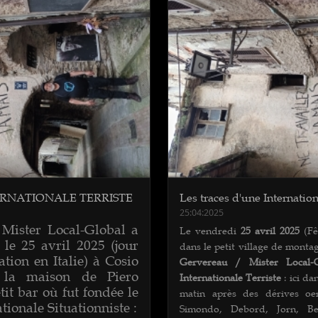
ERNATIONALE TERRISTE
Les traces d'une Internation
25:04:2025
Mister Local-Global a
Le vendredi
25 avril 2025
(Fêt
le 25 avril 2025 (jour
dans le petit village de mont
ation en Italie) à Cosio
Gervereau / Mister Local-G
 la maison de Piero
Internationale Terriste
: ici da
it bar où fut fondée le
matin après des dérives oe
ationale Situationniste :
Simondo, Debord, Jorn, Ber