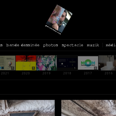
ms
bande dessinée
photos
spectacle
muzik
médi
1
1
2
1
8
2021
2020
2019
2018
2017
2016