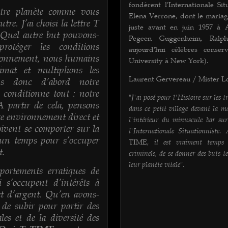
fondèrent l'Internationale Sit
tre planète comme vous
Elena Verrone, dont le mariag
e. J’ai choisi la lettre T
juste avant en juin 1957 à
Quel autre but pouvons-
Pegeen Guggenheim, Ralp
otéger les conditions
aujourd'hui célèbres conse
ironnement, nous humains
University à New York).
imat et multiplions les
Laurent Gervereau / Mister Lo
ns donc d’abord notre
 conditionne tout : notre
J'ai posé pour l'Histoire sur les 
"
artir de cela, pensons
dans ce petit village devant la m
e environnement direct et
l'intérieur du minuscule bar sur 
vent se comporter sur la
l'Internationale Situationniste
 un temps pour s’occuper
, il est vraiment temps 
TIME
t.
criminels, de se donner des buts te
leur planète vitale
".
ortements erratiques de
i s’occupent d’intérêts à
et d’argent. Qu’en avons-
 de subir pour partir des
les et de la diversité des