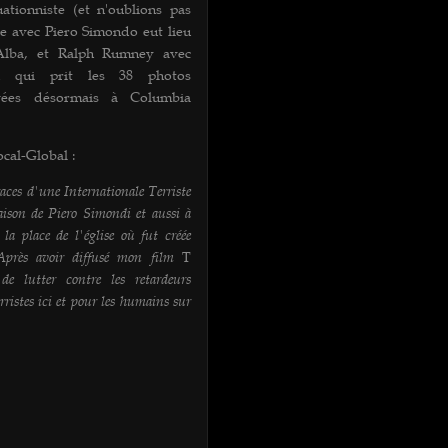
uationniste (et n'oublions pas
e avec Piero Simondo eut lieu
 Alba, et Ralph Rumney avec
h qui prit les 38 photos
rvées désormais à Columbia
cal-Global :
traces d'une Internationale Terriste
aison de Piero Simondi et aussi à
la place de l'église où fut créée
. Après avoir diffusé mon film
T
de lutter contre les retardeurs
rristes ici et pour les humains sur