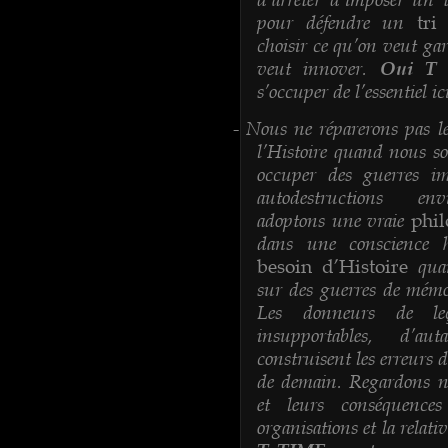
pour défendre un
tri
choisir ce qu’on veut gar
veut innover.
Oui T
s’occuper de l’essentiel ic
Nous ne réparerons pas le
-
l’Histoire quand nous s
occuper des guerres imp
autodestructions en
adoptons une vraie
phil
dans une conscience h
quan
besoin d’Histoire
sur des guerres de mémoi
Les donneurs de leço
insupportables, d’
construisent les erreurs 
de demain. Regardons no
et leurs conséquence
organisations et la relati