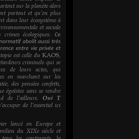
out sur la planète alors
sont partout et qu’en plus
ent dans leur écosystème à
vironnementale et sociale
s crimes écologiques.
Ce
ormatif abolit aussi très
rence entre vie privée et
topie est celle du
,
KAOS
tardeurs criminels qui se
ces de leurs actes, qui
phes en marchant sur les
tée, des pensées confetti,
ue égoïstes sans se rendre
d de l’ailleurs.
Oui T
occuper de l’essentiel ici
ier lancé en Europe et
ilieu du XIXe siècle et
tous les continents, la