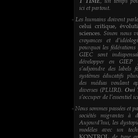
, un temps pour
T TIME
ici et partout.
Les humains doivent parl
-
celui critique, évolu
. Sinon nous vi
sciences
croyances et d’idéolog
pourquoi les fédérations
GIEC sont indispensab
développer en GIEP p
s’adjoindre des labels 
systèmes éducatifs plu
des médias voulant ap
diverses (PLURI).
Oui
s’occuper de l’essentiel ic
Nous sommes passées et pas
-
sociétés migrantes à d
Aujourd’hui, les dystopie
modèles avec un techn
de type or
KONTROL