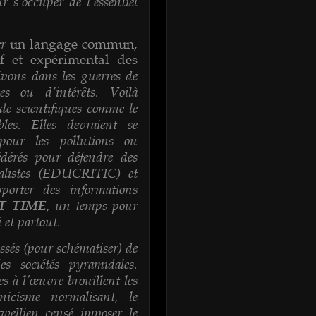
 s’occuper de l’essentiel
er
un langage commun,
tif et expérimental des
vons dans les guerres de
ies ou d’intérêts. Voilà
 de scientifiques comme le
les. Elles devraient se
our les pollutions ou
fédérés pour défendre des
ralistes (EDUCRITIC) et
porter des informations
, un temps pour
 T TIME
i et partout.
sés (pour schématiser) de
es sociétés pyramidales.
s à l’œuvre brouillent les
icisme normalisant, le
wellien censé imposer le