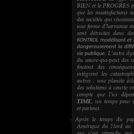
BIEN et le PROGRES part
que les insatisfactions 
des sociétés qui réussiss
une forme d’harmonie en
sont détruites dans de
KONTROL modélisant et n
dangereusement la diffé
L’autre dys
vie publique.
du sauve-qui-peut des re
foutent des conséquen
intègrent les catastro
autres : une planète écla
des solutions à courte v
compte que l’ici dépen
, un temps pour s’
TIME
et partout.
Après le temps du pap
-
Amérique du Nord au m
qui s’est répandu sur 