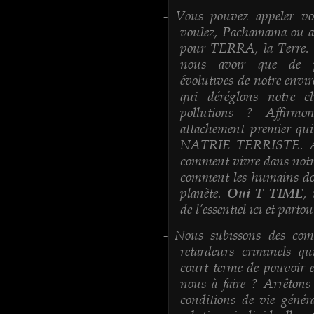
Vous pouvez appeler vo
-
voulez, Pachamama ou autr
pour TERRA, la Terre. 
nous avoir que de pr
évolutives de notre env
qui déréglons notre cl
pollutions ? Affirmo
attachement premier qui
NATRIE TERRISTE. A p
comment vivre dans notr
comment les humains doi
planète.
,
Oui T TIME
de l’essentiel ici et partou
Nous subissons des comp
-
retardeurs criminels qu
court terme de pouvoir 
nous à faire ? Arrêtons
conditions de vie généra