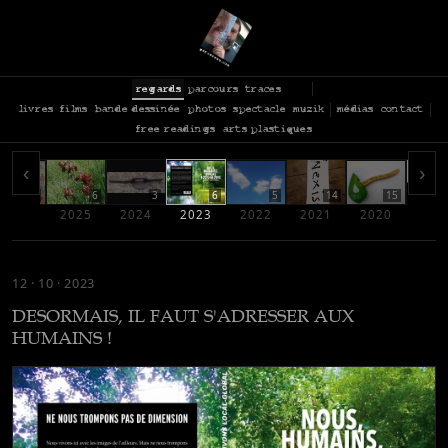
regards
parcours
traces
livres
films
bande dessinée
photos
spectacle
muzik
médias
contact
free readings
arts plastiques
‹
›
2
6
3
6
5
14
15
2026
2025
2024
2023
2022
2021
2020
201
12 · 10 · 2023
DESORMAIS, IL FAUT S'ADRESSER AUX
HUMAINS !